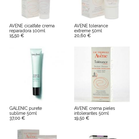
AVENE cicalfate crema
AVENE tolerance
reparadora 100ml
extreme 50ml
15,50
€
20,60
€
AÑADIR AL CARRITO
AÑADIR AL CARRITO
GALENIC purete
AVENE crema pieles
sublime 50ml
intolerantes 50ml
37,00
€
19,50
€
AÑADIR AL CARRITO
AÑADIR AL CARRITO