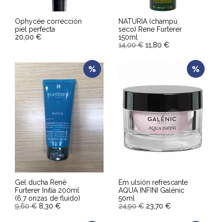
Ophycée corrección
NATURIA (champú
piel perfecta
seco) Rene Furterer
20,00
€
150ml
14,00
€
11,80
€
AÑADIR AL CARRITO
AÑADIR AL CARRITO
Gel ducha René
Em ulsión refrescante
Furterer Initia 200ml
AQUA INFINI Galénic
(6,7 onzas de fluido)
50ml
9,60
€
8,30
€
24,90
€
23,70
€