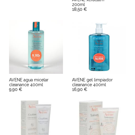
200ml
AÑADIR AL CARRITO
18,50
€
AÑADIR AL CARRITO
AVENE agua micelar
AVENE gel limpiador
cleanance 400ml
cleanance 400ml
9,90
€
16,90
€
AÑADIR AL CARRITO
AÑADIR AL CARRITO