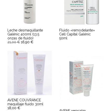
Leche desmaquillante
Fluido «remodelante»
Galénic 400ml (13.5
Cell Capital Galénic
onzas de fluido)
50ml
21,00
€
16,90
€
AÑADIR AL CARRITO
LEER MÁS
AVENE COUVRANCE
maquillaje fluido 30ml
18,00
€
AVENE xeracalm