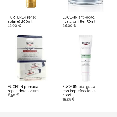
FURTERER rene(
EUCERIN anti-edad
solaire) 200ml
hyaluron filler 50ml
12,00
€
28,00
€
AÑADIR AL CARRITO
AÑADIR AL CARRITO
EUCERIN pomada
EUCERIN piel grasa
reparadora 2x10ml
con imperfecciones
6,50
€
40ml
15,25
€
AÑADIR AL CARRITO
AÑADIR AL CARRITO