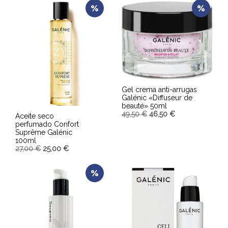
AÑADIR AL CARRITO
AÑADIR AL CARRITO
Gel crema anti-arrugas
Galénic «Diffuseur de
beauté» 50ml
49,50
€
46,50
€
Aceite seco
perfumado Confort
Suprême Galénic
AÑADIR AL CARRITO
100ml
27,00
€
25,00
€
AÑADIR AL CARRITO