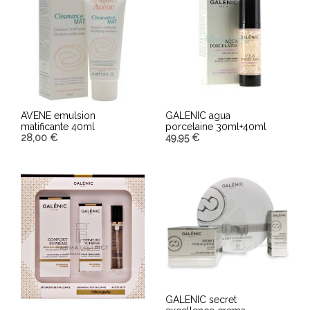
AVENE emulsion
GALENIC agua
matificante 40ml
porcelaine 30ml+40ml
28,00
€
49,95
€
AÑADIR AL CARRITO
AÑADIR AL CARRITO
GALENIC secret