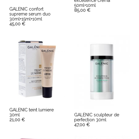
excellence crema
50ml+10ml
GALENIC confort
85,00
€
supreme serum duo
30ml+15ml+10ml
AÑADIR AL CARRITO
45,00
€
AÑADIR AL CARRITO
GALENIC teint lumiere
30ml
GALENIC sculpteur de
21,00
€
perfection 30ml
47,00
€
AÑADIR AL CARRITO
AÑADIR AL CARRITO