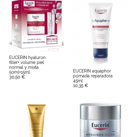
EUCERIN hyaluron
filler+ volume piel
normal y mixta
EUCERIN aquaphor
50ml+15ml
pomada reparadora
30,50
€
45ml
10,35
€
AÑADIR AL CARRITO
AÑADIR AL CARRITO