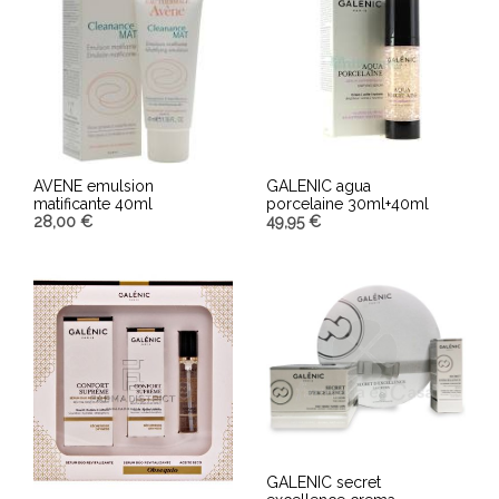
AVENE emulsion
GALENIC agua
matificante 40ml
porcelaine 30ml+40ml
28,00
€
49,95
€
AÑADIR AL CARRITO
AÑADIR AL CARRITO
GALENIC secret