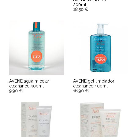
200ml
AÑADIR AL CARRITO
18,50
€
AÑADIR AL CARRITO
AVENE agua micelar
AVENE gel limpiador
cleanance 400ml
cleanance 400ml
9,90
€
16,90
€
AÑADIR AL CARRITO
AÑADIR AL CARRITO