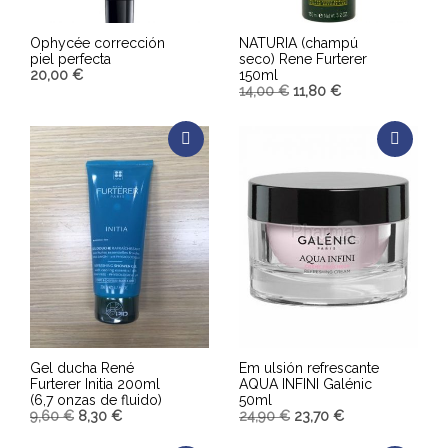
Ophycée corrección
NATURIA (champú
piel perfecta
seco) Rene Furterer
20,00
€
150ml
14,00
€
11,80
€
AÑADIR AL CARRITO
AÑADIR AL CARRITO
Gel ducha René
Em ulsión refrescante
Furterer Initia 200ml
AQUA INFINI Galénic
(6,7 onzas de fluido)
50ml
9,60
€
8,30
€
24,90
€
23,70
€