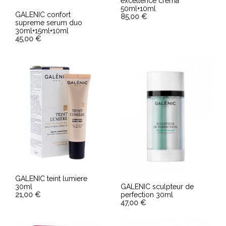
excellence crema
50ml+10ml
GALENIC confort
85,00
€
supreme serum duo
30ml+15ml+10ml
AÑADIR AL CARRITO
45,00
€
AÑADIR AL CARRITO
GALENIC teint lumiere
30ml
GALENIC sculpteur de
21,00
€
perfection 30ml
47,00
€
AÑADIR AL CARRITO
AÑADIR AL CARRITO