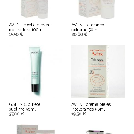
AVENE cicalfate crema
AVENE tolerance
reparadora 100ml
extreme 50ml
15,50
€
20,60
€
AÑADIR AL CARRITO
AÑADIR AL CARRITO
GALENIC purete
AVENE crema pieles
sublime 50ml
intolerantes 50ml
37,00
€
19,50
€
AÑADIR AL CARRITO
AÑADIR AL CARRITO