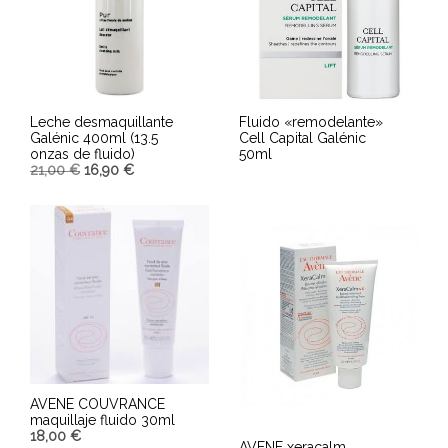
Leche desmaquillante
Fluido «remodelante»
Galénic 400ml (13.5
Cell Capital Galénic
onzas de fluido)
50ml
21,00
€
16,90
€
AÑADIR AL CARRITO
LEER MÁS
AVENE COUVRANCE
maquillaje fluido 30ml
18,00
€
AVENE xeracalm