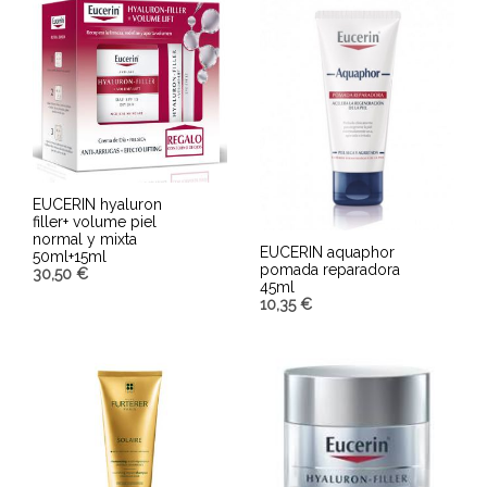
EUCERIN hyaluron
filler+ volume piel
normal y mixta
EUCERIN aquaphor
50ml+15ml
pomada reparadora
30,50
€
45ml
10,35
€
AÑADIR AL CARRITO
AÑADIR AL CARRITO