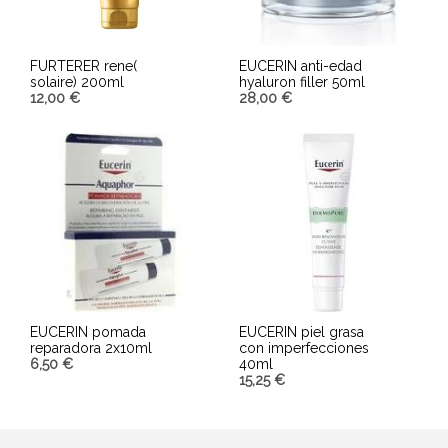
FURTERER rene(
EUCERIN anti-edad
solaire) 200ml
hyaluron filler 50ml
12,00
€
28,00
€
AÑADIR AL CARRITO
AÑADIR AL CARRITO
EUCERIN pomada
EUCERIN piel grasa
reparadora 2x10ml
con imperfecciones
6,50
€
40ml
15,25
€
AÑADIR AL CARRITO
AÑADIR AL CARRITO