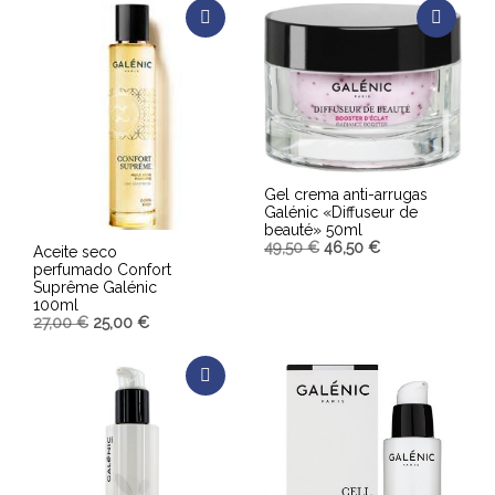
AÑADIR AL CARRITO
AÑADIR AL CARRITO
Gel crema anti-arrugas
Galénic «Diffuseur de
beauté» 50ml
49,50
€
46,50
€
Aceite seco
perfumado Confort
Suprême Galénic
AÑADIR AL CARRITO
100ml
27,00
€
25,00
€
AÑADIR AL CARRITO